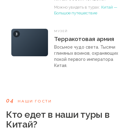
Можно увидеть в турах:
Китай —
Большое путешествие
МУЗЕЙ
3
Терракотовая армия
Восьмое чудо света. Тысячи
глиняных воинов, охраняющих
покой первого императора
Китая.
Можно увидеть в турах:
Китай —
Большое путешествие
НАЦИОНАЛЬНЫЙ ПАРК
04
4
НАШИ ГОСТИ
Национальный парк
Чжанцзяцзе
Кто едет в наши туры в
Парящие скалы, вдохновившие
Китай?
Кэмерона на «Аватар». Самый
высокий наружный лифт в мире