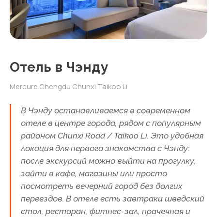
красные панды. В октябре
можно увидеть
новорождённых в детской
зоне. Панды наиболее активны
с 7:30 до 11:00.
Можно увидеть в турах:
Тур в
Отель в Чэнду
Китай с детьми на осенние
каникулы
Mercure Chengdu Chunxi Taikoo Li
ГОРА
10
В Чэнду останавливаемся в современном
Гора Тяньмэньшань
отеле в центре города, рядом с популярным
Самая длинная канатная дорога
районом Chunxi Road / Taikoo Li. Это удобная
в мире — 7.5 км, 30 минут
подъёма. Стеклянная тропа над
локация для первого знакомства с Чэнду:
пропастью, Небесные врата —
после экскурсий можно выйти на прогулку,
гигантская природная арка.
зайти в кафе, магазины или просто
Дети до 14 лет — бесплатный
посмотреть вечерний город без долгих
вход.
переездов. В отеле есть завтраки шведский
стол, ресторан, фитнес-зал, прачечная и
ПАРК РАЗВЛЕЧЕНИЙ