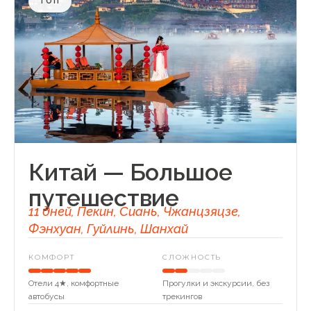
ТОП
Китай — Большое
путешествие
11 дней, Пекин, Сиань, Чжанцзяцзе,
Фэнхуан, Гуйлинь, Шанхай
КОМФОРТ
СЛОЖНОСТЬ
Отели 4★, комфортные
Прогулки и экскурсии, без
автобусы
трекингов