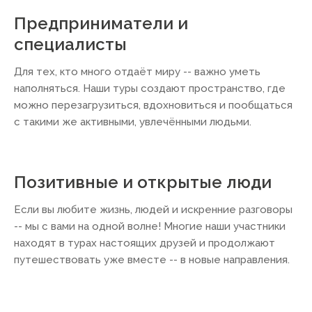
Река Ли
Предприниматели и
Круиз от Гуйлиня до Яншо (60
км). Причудливые карстовые
специалисты
горы, рыбаки с бакланами,
водяные буйволы, деревушки.
Для тех, кто много отдаёт миру -- важно уметь
Одно из самых красивых мест
наполняться. Наши туры создают пространство, где
Китая.
можно перезагрузиться, вдохновиться и пообщаться
Можно увидеть в турах:
Китай —
с такими же активными, увлечёнными людьми.
Большое путешествие
НАБЕРЕЖНАЯ
7
Позитивные и открытые люди
Набережная Вайтань
Визитная карточка Шанхая. Вид
Если вы любите жизнь, людей и искренние разговоры
на телебашню «Жемчужина
-- мы с вами на одной волне! Многие наши участники
Востока» и неоновые
находят в турах настоящих друзей и продолжают
небоскрёбы Пудуна. Лучшее
место для заката.
путешествовать уже вместе -- в новые направления.
Можно увидеть в турах:
Тур в
Китай с детьми на осенние
каникулы
,
Китай — Большое