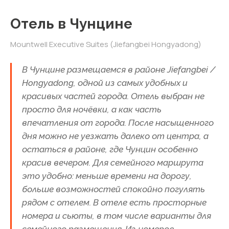
орошая 5300 кв. км. Объект
Отель в Чунцине
ЮНЕСКО.
Можно увидеть в турах:
Тур в
Mountwell Executive Suites (Jiefangbei Hongyadong)
Китай с детьми на осенние
каникулы
В Чунцине размещаемся в районе Jiefangbei /
Hongyadong, одной из самых удобных и
ОБЪЕКТ ЮНЕСКО
13
красивых частей города. Отель выбран не
Гигантский Будда
Лэшаня
просто для ночёвки, а как часть
впечатления от города. После насыщенного
Самая большая в мире статуя
Будды, высеченная в скале (71
дня можно не уезжать далеко от центра, а
м). На слиянии трёх рек. Объект
остаться в районе, где Чунцин особенно
ЮНЕСКО. Круиз на кораблике с
красив вечером. Для семейного маршрута
панорамным видом.
это удобно: меньше времени на дорогу,
больше возможностей спокойно погулять
ДОСТОПРИМЕЧАТЕЛЬНОСТЬ
14
рядом с отелем. В отеле есть просторные
Хунъядун
номера и сьюты, в том числе варианты для
11-этажный комплекс на скале
семейного размещения. Из номеров