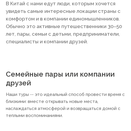
Байлун. Стеклянный мост 430 м.
В Китай с нами едут люди, которым хочется
Пещера Жёлтого Дракона.
увидеть самые интересные локации страны с
Можно увидеть в турах:
Тур в
комфортом и в компании единомышленников.
Китай с детьми на осенние
Обычно это активные путешественники 30–50
каникулы
,
Китай — Большое
путешествие
лет, пары, семьи с детьми, предприниматели,
специалисты и компании друзей.
ДРЕВНИЙ ГОРОД
5
Город Фэнхуан
Город Феникс — один из самых
живописных и аутентичных
Семейные пары или компании
городов Китая. Объект
друзей
ЮНЕСКО. Вечером
превращается в иллюстрацию к
Наши туры -- это идеальный способ провести время с
древней легенде.
близкими: вместе открывать новые места,
Можно увидеть в турах:
Китай —
Большое путешествие
наслаждаться атмосферой и возвращаться домой с
теплыми воспоминаниями.
РЕКА
6