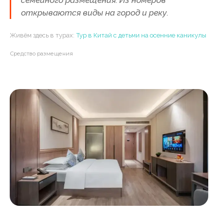
над рекой Цзялин. Ночью сияет
тысячами огней — напоминает
открываются виды на город и реку.
декорации из «Унесённых
призраками» Миядзаки. Центр
Живём здесь в турах:
Тур в Китай с детьми на осенние каникулы
шопинга, питания и
развлечений.
Средство размещения
Можно увидеть в турах:
Тур в
Китай с детьми на осенние
каникулы
СМОТРОВАЯ ПЛОЩАДКА
15
Пик Жуйи
Канатная дорога 2.3 км среди
карстовых гор Яншо.
Стеклянные мостики между
пиками, подвесные мосты,
панорамные виды на горы и
реку.