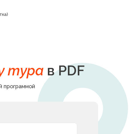
тка)
у тура
в PDF
й программой