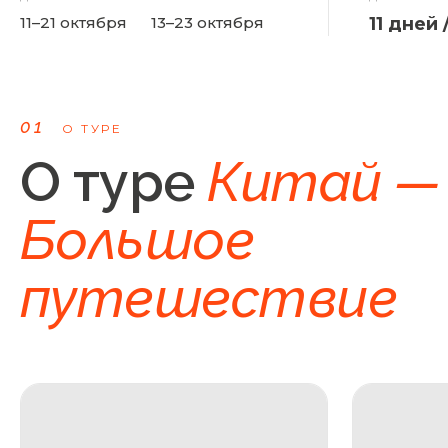
11–21 октября
13–23 октября
11
дней
01
О ТУРЕ
О туре
Китай —
Большое
путешествие