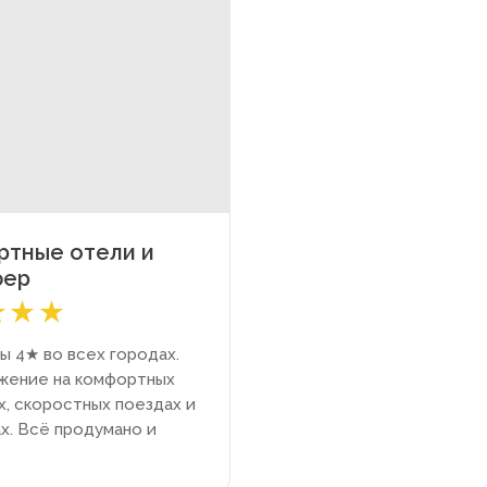
тные отели и
фер
ы 4★ во всех городах.
жение на комфортных
х, скоростных поездах и
х. Всё продумано и