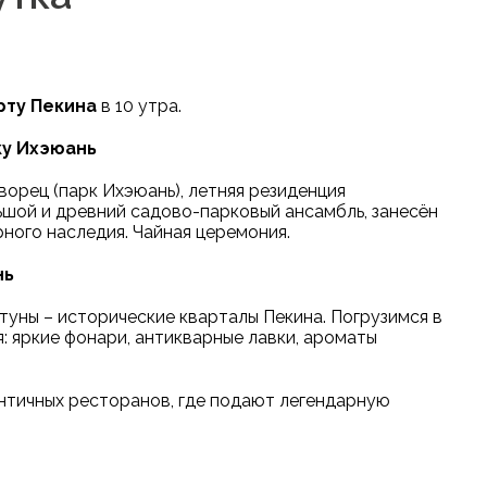
рту Пекина
в 10 утра.
ку Ихэюань
орец (парк Ихэюань), летняя резиденция
шой и древний садово-парковый ансамбль, занесён
ого наследия. Чайная церемония.
нь
туны – исторические кварталы Пекина. Погрузимся в
: яркие фонари, антикварные лавки, ароматы
нтичных ресторанов, где подают легендарную