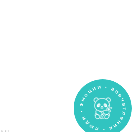
• впечатления • люди • эмоц
НА ОТ