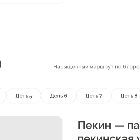
а
Насыщенный маршрут по 6 горо
День
5
День
6
День
7
День
8
Пекин — па
пекинская 