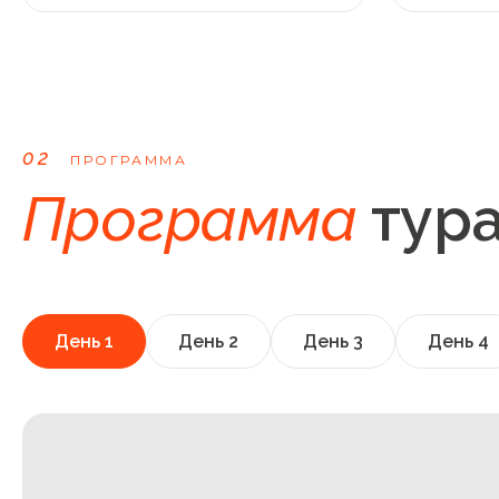
02
ПРОГРАММА
Программа
тур
День
1
День
2
День
3
День
4