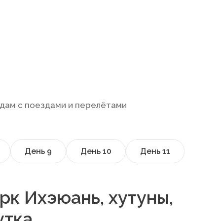
дам с поездами и перелётами
День
9
День
10
День
11
рк Ихэюань, хутуны,
утка