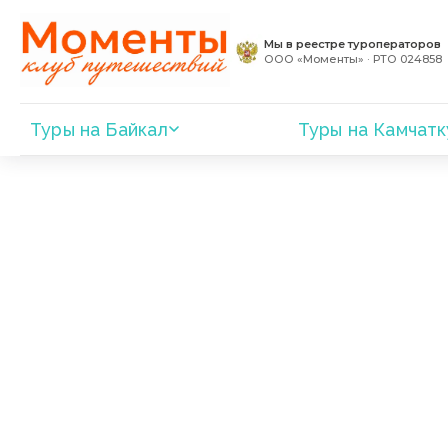
Мы в реестре туроператоров
ООО «Моменты» · РТО 024858
Туры на Байкал
Туры на Камчатк
Все туры
Китай
Китай — Большое путешествие
КИТАЙ — 
ГОР АВАТА